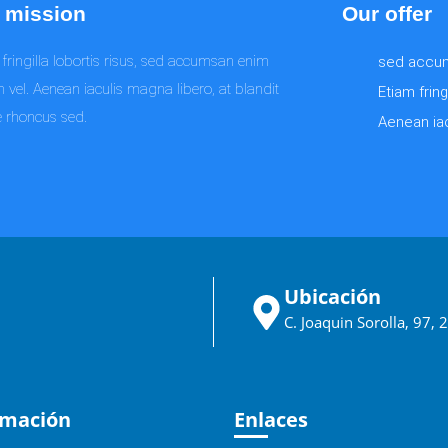
 mission
Our offer
fringilla lobortis risus, sed accumsan enim
sed accum
 vel. Aenean iaculis magna libero, at blandit
Etiam fring
 rhoncus sed.
Aenean ia
Ubicación
C. Joaquin Sorolla, 97,
rmación
Enlaces