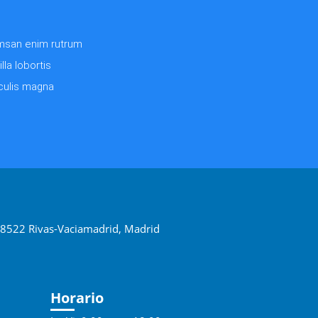
san enim rutrum
illa lobortis
culis magna
 28522 Rivas-Vaciamadrid, Madrid
Horario