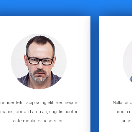
consectetur adipiscing elit. Sed neque
Nulla fau
mauris, porta id arcu ac, sagittis auctor
arcu a u
ante monke di paserstion.
susci