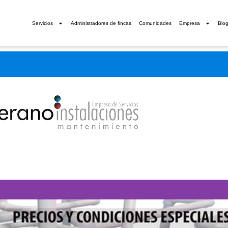
Servicios
Administradores de fincas
Comunidades
Empresa
Blo
n
e
r
i
a
│
C
a
l
e
f
a
c
c
i
o
n