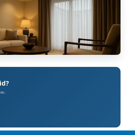
id?
24h.