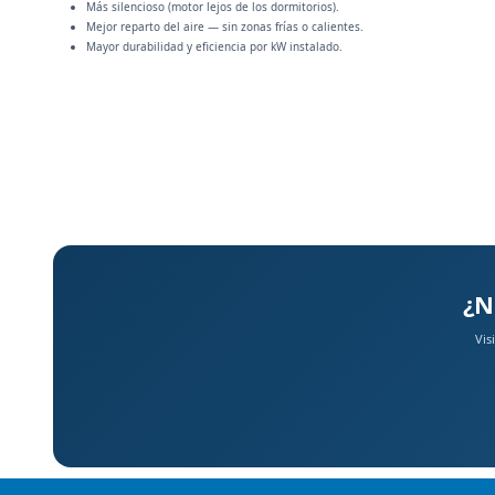
Más silencioso (motor lejos de los dormitorios).
Mejor reparto del aire — sin zonas frías o calientes.
Mayor durabilidad y eficiencia por kW instalado.
¿N
Vis