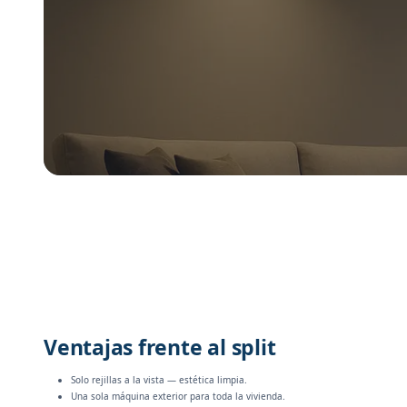
Ventajas frente al split
Solo rejillas a la vista — estética limpia.
Una sola máquina exterior para toda la vivienda.