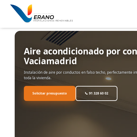
Ir
al
contenido
Aire acondicionado por con
Vaciamadrid
Instalación de aire por conductos en falso techo, perfectamente i
toda la vivienda.
Solicitar presupuesto
📞 91 328 60 02