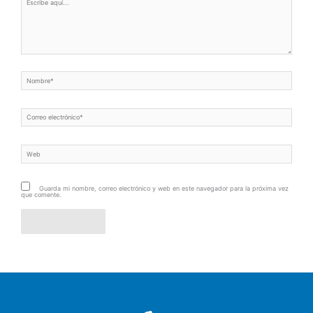
aquí...
Nombre*
Correo
electrónico*
Web
Guarda mi nombre, correo electrónico y web en este navegador para la próxima vez
que comente.