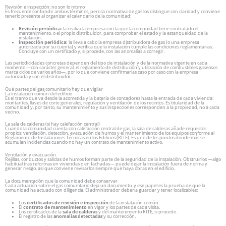
Revisión e inspección: no son lo mismo
Es frecuente confundir ambos términos, pero la normativa de gas los distingue con claridad y conviene
tenerlo presente al organizar el calendario de la comunidad:
Revisión periódica:
la realiza la empresa con la que la comunidad tiene contratado el
mantenimiento, o el propio distribuidor, para comprobar el estado y la estanqueidad de la
instalación.
Inspección periódica:
la lleva a cabo la empresa distribuidora de gas (o una empresa
autorizada por su cuenta) y verifica que la instalación cumple las condiciones reglamentarias.
Concluye con un certificado y, si procede, con las anomalías a corregir.
Las periodicidades concretas dependen del tipo de instalación y de la normativa vigente en cada
momento —con carácter general, el reglamento de distribución y utilización de combustibles gaseosos
marca ciclos de varios años—, por lo que conviene confirmarlas caso por caso con la empresa
autorizada y con el distribuidor.
Qué partes del gas comunitario hay que vigilar
La instalación común del edificio
Es el tramo que va desde la acometida y la batería de contadores hasta la entrada de cada vivienda:
montantes, llaves de corte generales, regulación y ventilación de los recintos. Es titularidad de la
comunidad y, por tanto, su mantenimiento y sus inspecciones corresponden a la propiedad, no a cada
vecino.
La sala de calderas (si hay calefacción central)
Cuando la comunidad cuenta con calefacción central de gas, la sala de calderas añade requisitos
propios: ventilación, detección, evacuación de humos y el mantenimiento de los equipos conforme al
Reglamento de Instalaciones Térmicas en los Edificios (RITE). Es uno de los puntos donde más se
acumulan incidencias cuando no hay un contrato de mantenimiento activo.
Ventilación y evacuación
Rejillas, conductos y salidas de humos forman parte de la seguridad de la instalación. Obstruirlos —algo
habitual tras reformas en viviendas o en fachadas— puede dejar la instalación fuera de norma y
generar riesgo, así que conviene revisarlos siempre que haya obras en el edificio.
La documentación que la comunidad debe conservar
Cada actuación sobre el gas comunitario deja un documento, y ese papel es la prueba de que la
comunidad ha actuado con diligencia. El administrador debería guardar y tener localizables:
Los
certificados de revisión e inspección
de la instalación común.
El
contrato de mantenimiento
en vigor y los partes de cada visita.
Los certificados de la
sala de calderas
y del mantenimiento RITE, si procede.
El registro de las
anomalías detectadas
y su corrección.