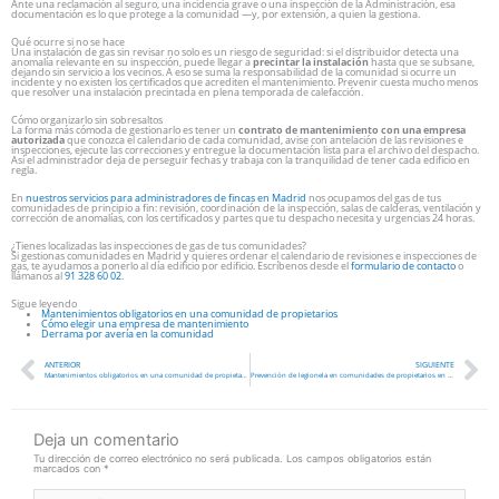
Ante una reclamación al seguro, una incidencia grave o una inspección de la Administración, esa
documentación es lo que protege a la comunidad —y, por extensión, a quien la gestiona.
Qué ocurre si no se hace
Una instalación de gas sin revisar no solo es un riesgo de seguridad: si el distribuidor detecta una
anomalía relevante en su inspección, puede llegar a
precintar la instalación
hasta que se subsane,
dejando sin servicio a los vecinos. A eso se suma la responsabilidad de la comunidad si ocurre un
incidente y no existen los certificados que acrediten el mantenimiento. Prevenir cuesta mucho menos
que resolver una instalación precintada en plena temporada de calefacción.
Cómo organizarlo sin sobresaltos
La forma más cómoda de gestionarlo es tener un
contrato de mantenimiento con una empresa
autorizada
que conozca el calendario de cada comunidad, avise con antelación de las revisiones e
inspecciones, ejecute las correcciones y entregue la documentación lista para el archivo del despacho.
Así el administrador deja de perseguir fechas y trabaja con la tranquilidad de tener cada edificio en
regla.
En
nuestros servicios para administradores de fincas en Madrid
nos ocupamos del gas de tus
comunidades de principio a fin: revisión, coordinación de la inspección, salas de calderas, ventilación y
corrección de anomalías, con los certificados y partes que tu despacho necesita y urgencias 24 horas.
¿Tienes localizadas las inspecciones de gas de tus comunidades?
Si gestionas comunidades en Madrid y quieres ordenar el calendario de revisiones e inspecciones de
gas, te ayudamos a ponerlo al día edificio por edificio. Escríbenos desde el
formulario de contacto
o
llámanos al
91 328 60 02
.
Sigue leyendo
Mantenimientos obligatorios en una comunidad de propietarios
Cómo elegir una empresa de mantenimiento
Derrama por avería en la comunidad
Ant
Si
ANTERIOR
SIGUIENTE
Mantenimientos obligatorios en una comunidad de propietarios en Madrid
Prevención de legionela en comunidades de propietarios en Madrid
Deja un comentario
Tu dirección de correo electrónico no será publicada.
Los campos obligatorios están
marcados con
*
Escribe